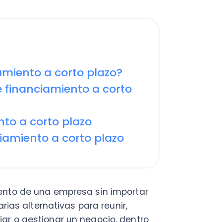
nto a corto plazo?
anciamiento a corto
a corto plazo
iento a corto plazo
 de una empresa sin importar
 alternativas para reunir,
 gestionar un negocio, dentro
to
a corto plazo.
tá anclado a la realidad
uir flexibilidad financiera para
ar mayor rentabilidad se