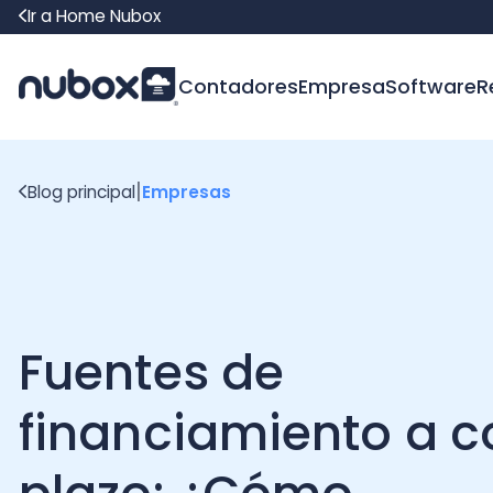
Ir a Home Nubox
Contadores
Empresa
Software
Recur
|
Blog principal
Empresas
Fuentes de
financiamiento a cor
plazo: ¿Cómo