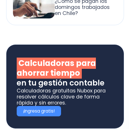
alculadoras para
horrar tiempo
 tu gestión contable
culadoras gratuitas Nubox para
olver cálculos clave de forma
ida y sin errores.
Ingresa gratis!
otiza los software
box ideal para tu
ME o estudio contable