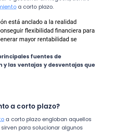
ipales fuentes de
C
as ventajas y desventajas que
a
en
Cal
res
a corto plazo?
ráp
¡
orto plazo engloban aquellos
n para solucionar algunos
nados directamente con las
gar a proveedores, cubrir el
chas otras acciones.
C
Nu
enominan así porque son
na institución financiera —
PY
eriodo de 12 meses: las