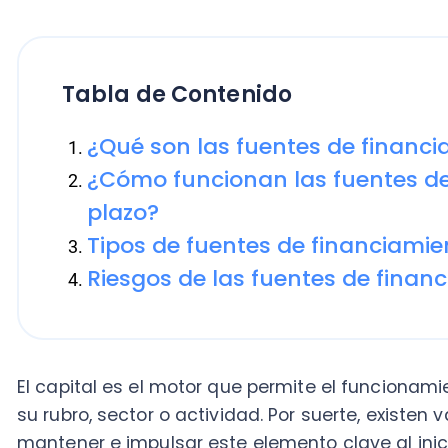
Tabla de Contenido
¿Qué son las fuentes de financiamie
¿Cómo funcionan las fuentes de fin
plazo?
Tipos de fuentes de financiamiento 
Riesgos de las fuentes de financiam
El capital es el motor que permite el funcionamiento
su rubro, sector o actividad. Por suerte, existen varias
mantener e impulsar este elemento clave al iniciar o
de las cuales destacan las
fuentes de financiamien
Alcanzar las metas operativas de una organización es
económica por la que pasa el negocio. Por ello, conseg
hacer
inversiones
, mantener la productividad o gener