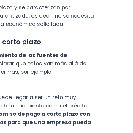
 llegar a ser un reto muy
nanciamiento como el crédito
 de pago a corto plazo con
para que una empresa pueda
cios a "crédito", los cuales
12 meses luego de recibida la
sos, con intereses.
ida para empresas pequeñas y
rias
, es decir, aquellas