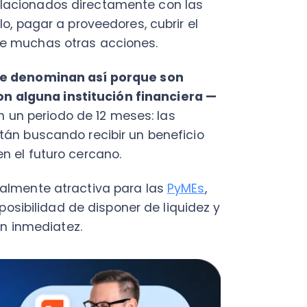
Fac
uscando recibir un beneficio
Con
Con
futuro cercano.
Q
nte atractiva para las
PyMEs
,
ilidad de disponer de liquidez y
mediatez.