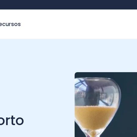
sos
to