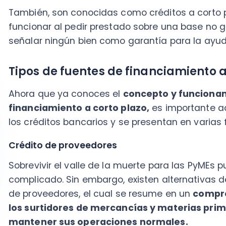
Crédito de proveedores
Sobrevivir el valle de la muerte para las PyMEs puede
complicado. Sin embargo, existen alternativas de fi
de proveedores, el cual se resume en un
compromiso
los surtidores de mercancías y materias primas 
mantener sus operaciones normales.
Este proceso es beneficioso para los dos partes:
El emprendedor o empresario obtiene productos y servi
puede pagar en un plazo que va desde 30 días hasta 
mercancía.
El proveedor recibe la promesa de pago, en algunos ca
Tarjetas de crédito de comercios
Otra alternativa de financiamiento puede ser obten
medianas por medio del
crédito de tarjetas no banca