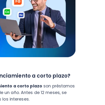
miento a corto plazo?
 a corto plazo
son préstamos
año. Antes de 12 meses, se
intereses.
y se caracterizan por
izada, es decir, no se necesita
onómica solicitada.
to plazo
o de las fuentes de
r que estos van más allá de
s, por ejemplo: