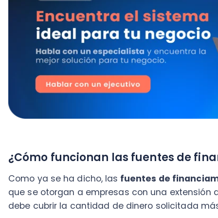
¿Cómo funcionan las fuentes de financia
Como ya se ha dicho, las
fuentes de financiamiento
que se otorgan a empresas con una extensión de un 
debe cubrir la cantidad de dinero solicitada más los 
También, son conocidas como créditos a corto plazo 
funcionar al pedir prestado sobre una base no garant
señalar ningún bien como garantía para la ayuda ec
Tipos de fuentes de financiamiento a cor
Ahora que ya conoces el
concepto y funcionamient
financiamiento a corto plazo,
es importante aclara
los créditos bancarios y se presentan en varias forma