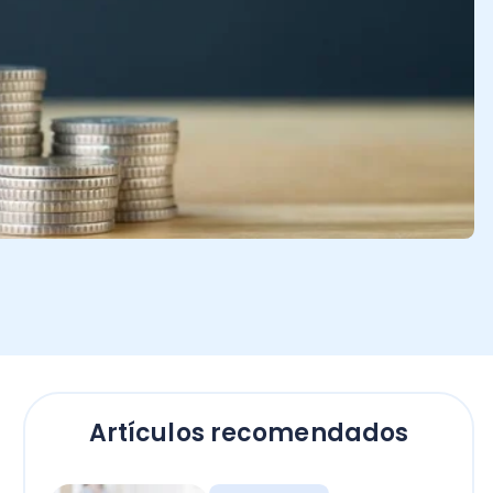
Artículos recomendados
Empresas
El secreto para calcular
horas extras en Chile: