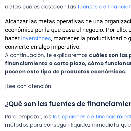
convierte en algo imperativo.
A continuación, te explicaremos
cuáles son las princ
financiamiento a corto plazo, cómo funcionan y l
poseen este tipo de productos económicos.
¡Lee con atención!
¿Qué son las fuentes de financiamiento 
Para empezar, las
las opciones de financiamiento
a c
métodos para conseguir liquidez inmediata que sirve
problemas od responsabilidades económicas relacio
operaciones rutinarias de la empresa, por ejemplo, pa
monto de la nómina o comprar maquinaria, entre mu
Las
fuentes de financiamiento a corto plazo se d
compromisos que asume una organización con algu
como bancos o prestamistas
— que no exceden un p