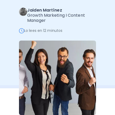
Software de Gestión
Cursos
Jaiden Martínez
Administración Empresarial
Software Factura y Administración
Kits
Growth Marketing I Content
Manager
Ver todo
Ver Todo
Autores
Lo lees en 12 minutos