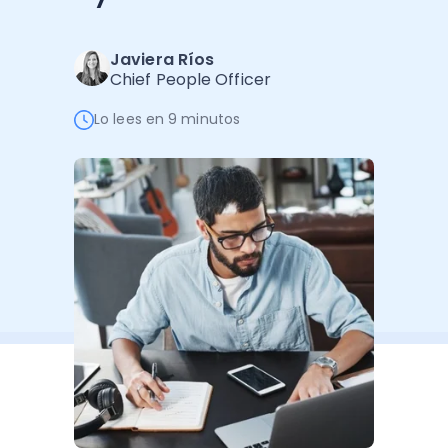
Software de Gestión
Cursos
Administración Empresarial
Software Factura y Administración
Kits
Javiera Ríos
Chief People Officer
Ver todo
Ver Todo
Autores
Lo lees en 9 minutos