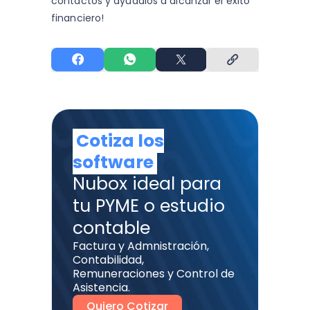
contactos y
ayúdalos a alcanzar el éxito
financiero!
Cotiza los
software
Nubox ideal para
tu PYME o estudio
contable
Factura y Admnistración,
Contabilidad,
Remuneraciones y Control de
Asistencia.
Quiero Cotizar