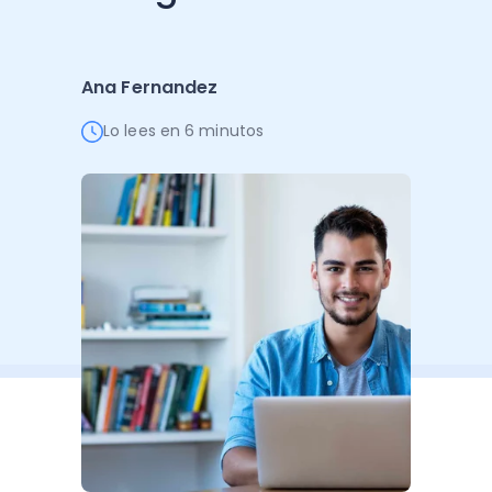
Administración Empresarial
Software Factura y Administración
Kits
Ana Fernandez
Ver todo
Ver Todo
Autores
Lo lees en 6 minutos