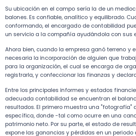
registrarla, y confeccionar las finanzas y declaracio
Entre los principales informes y estados financieros
adecuada contabilidad se encuentran el balance gen
resultados. El primero muestra una "fotografía" de l
específica, donde -tal como ocurre en una cancha- h
patrimonio neto. Por su parte, el estado de resultado
expone las ganancias y pérdidas en un periodo de ti
Para una empresa, el aporte técnico de estos profesi
ayudan a tomar decisiones estratégicas.
Con un "tim
informar el pago de
facturas
e impuestos de servicio
obligaciones gubernamentales.
Si se requiere hacer una cobertura y atender los req
auditoría, allí estará el
contador explicando en form
movimientos de la compañía.