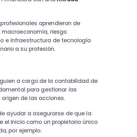
n a cargo de la contabilidad de
tal para gestionar las
en de las acciones.
udar a asegurarse de que la
icio como un propietario único
r ejemplo.
ta por el cual pasan todos los
 el equipo se está recién
externo, es decir, le presta
os financieros
.
ipo creció, entonces es
 contabilidad en forma estable
r la documentación, procesarla,