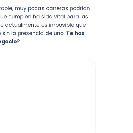
a presencia de uno.
Te has
io?
 por qué se hace necesario que
allarás cualidades que son
idad de tu pyme al día
. ¡Toma