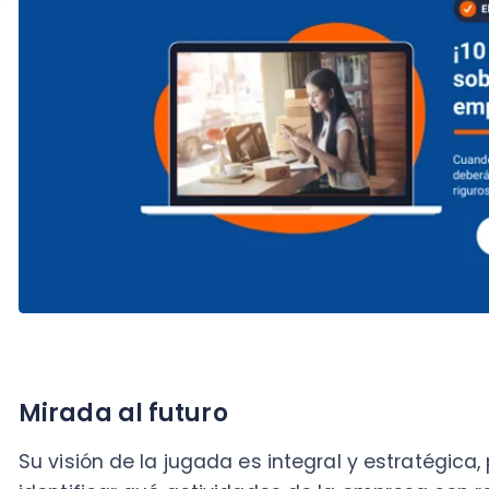
Mirada al futuro
Su visión de la jugada es integral y estratégica, por 
identificar qué actividades de la empresa son renta
pérdidas de dinero.
Con su asesoría, el gerente general puede delinear m
¿Por qué? La persona a cargo de la contabilidad es 
empresa para manejar los
gastos futuros
.
Esto puede ir desde la planificación del dinero dispon
empleados, pasando por un
asesoramiento
sobre la
venta de activos, hasta la evaluación de
proyectos 
rol proactivo, cuando el encargado de la contabilid
marcar la diferencia en los números.