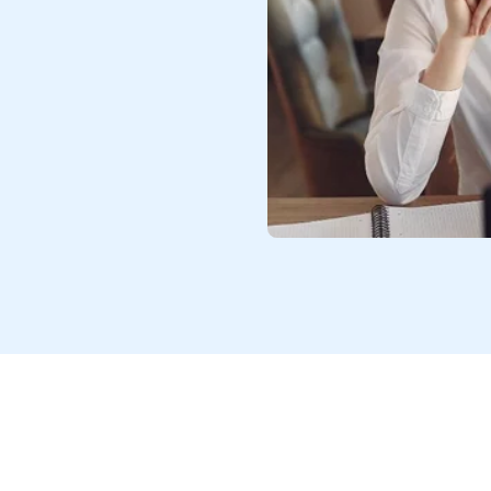
, muy pocas carreras podrían
cumplen ha sido vital para las
tualmente es imposible que