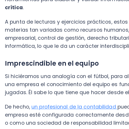
Imprescindible en el equipo
Si hiciéramos una analogía con el fútbol, para alguie
una empresa el conocimiento del equipo es fundamen
jugadas. Él sabe lo que tiene que hacer desde el orig
De hecho,
un profesional de la contabilidad
puede ay
empresa esté configurada correctamente desde el in
o como una sociedad de responsabilidad limitada, po
Su ubicación en el campo sería la de un mediocampis
balones. Es confiable, analítico y equilibrado. Cuando
conformando, el encargado de contabilidad puede ser 
un servicio a la compañía ayudándola con sus estad
Ahora bien, cuando la empresa ganó terreno y el equ
necesaria la incorporación de alguien que trabaje la
para la organización, el cual se encarga de organiza