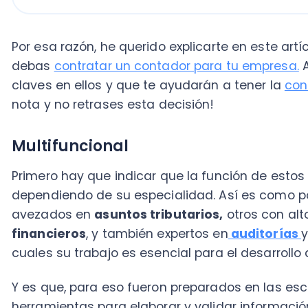
nota y no retrases esta decisión!
Multifuncional
Primero hay que indicar que la función de estos prof
dependiendo de su especialidad. Así es como podem
avezados en
asuntos tributarios,
otros con altos c
financieros
, y también expertos en
auditorías
y mat
cuales su trabajo es esencial para el desarrollo de 
Y es que, para eso fueron preparados en las escuelas
herramientas para elaborar y validar información fi
crítica
.
A punta de lecturas y ejercicios prácticos, estos pro
materias tan variadas como recursos humanos, mac
empresarial, control de gestión, derecho tributario e 
informática, lo que le da un carácter interdisciplinario