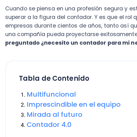
una compañía pueda proyectarse exitosamente sin l
preguntado ¿necesito un contador para mi negoc
Tabla de Contenido
Multifuncional
Imprescindible en el equipo
Mirada al futuro
Contador 4.0
Por esa razón, he querido explicarte en este artículo
debas
contratar un contador para tu empresa.
Aquí h
claves en ellos y que te ayudarán a tener la
contabil