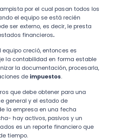
nes de
impuestos
.
 que debe obtener para una
eral y el estado de
a empresa en una fecha
ay activos, pasivos y un
s es un reporte financiero que
empo.
onales es de gran valía porque
ing" perfecto se preocupa de
s públicos, entre otras
uerimientos en caso de una
a transparente los