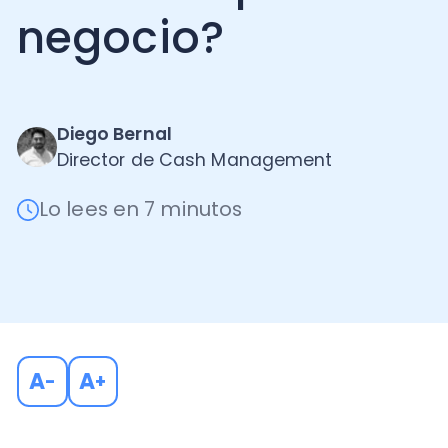
Diego Bernal
Director de Cash Management
Lo lees en 7 minutos
A
A
-
+
Cuando se piensa en una profesión segura y estable
superar a la figura del contador. Y es que el rol que 
empresas durante cientos de años, tanto así que ac