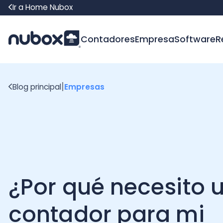
Ir a Home Nubox
Contadores
Empresa
Software
Recur
|
Blog principal
Empresas
¿Por qué necesito un
contador para mi
negocio?