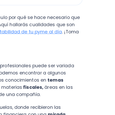
C
Nu
esionales puede ser variada
PY
os encontrar a algunos
Fac
onocimientos en
temas
Con
erias
fiscales,
áreas en las
Con
una compañía.
Q
, donde recibieron las
nanciera con una
mirada
fesionales aprendieron de
roeconomía, riesgo
infraestructura de tecnología
 a su profesión.