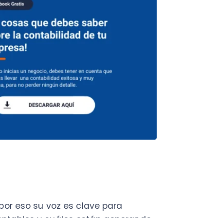
eso su voz es clave para
bles y cuáles están generando
ejor los próximos desafíos.
capaz de preparar a una
ible para pagarle a los
 pertinencia de la compra o
de inversión
. En síntesis, por su
ad toma la delantera puede