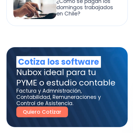
otiza los software
box ideal para tu
ME o estudio contable
tura y Admnistración,
tabilidad, Remuneraciones y
trol de Asistencia.
uiero Cotizar