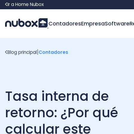
Ir a Home Nubox
Contadores
Empresa
Software
Recur
|
Blog principal
Contadores
Tasa interna de
retorno: ¿Por qué
calcular este
indicador?