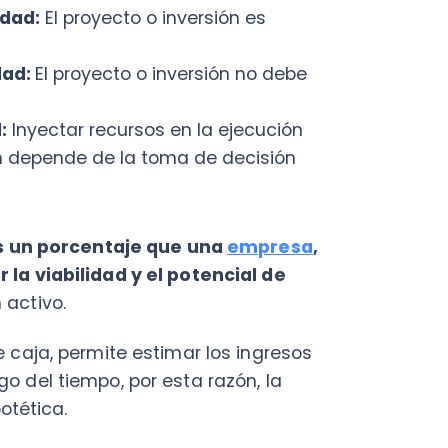
n porcentaje que una
empresa
,
iabilidad y el potencial de
vo.
a, permite estimar los ingresos
 tiempo, por esta razón, la
ca.
tilidad de la tecnología para
amos que te registres y
cnología puede ayudarte con