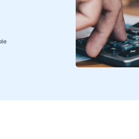
tasa interna de retorno es un
, iguala los montos de retorno