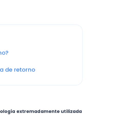
C
e retorno
a
en
Cal
res
ráp
¡
gía extremadamente utilizada
tos
. Básicamente, la tasa
tivo
para que su Valor Presente
Ap
ocerlo pues este indicador se
no
. Así, de forma sencilla lo
se
 un valor futuro,