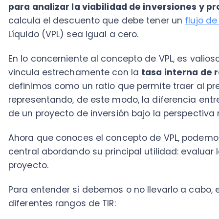
representando, de este modo, la diferencia entre lo
de un proyecto de inversión bajo la perspectiva mone
Ahora que conoces el concepto de VPL, podemos regre
central abordando su principal utilidad: evaluar la at
proyecto.
Para entender si debemos o no llevarlo a cabo, es im
diferentes rangos de TIR:
TIR superior a la Tasa Mínima de Atractividad:
viable.
TIR inferior a la Tasa Mínima de Atractividad:
E
realizarse.
TIR igual a la Tasa Mínima de Atractividad:
Inye
de un proyecto o llevar a cabo una inversión de
de los gerentes y/o inversionistas.