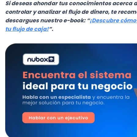
¿Por qué necesitas calcularla?
En términos generales, podemos decir que la
tasa in
calidad de una inversión, por lo que se utiliza ampli
para analizar si vale o no la pena apostar en un det
Inclusive, este indicador permite que los gestores
com
detecten cuál es más rentable. Por ejemplo, ante dos 
ejecutivos o inversionistas pueden calcular la
TIR de 