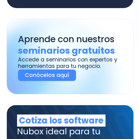
ede a seminarios con expertos y
ramientas para tu negocio.
Conócelos aquí
otiza los software
box ideal para tu
ME o estudio contable
tura y Admnistración,
tabilidad, Remuneraciones y
trol de Asistencia.
uiero Cotizar