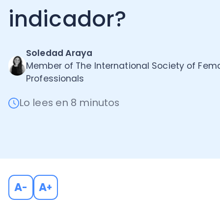
Soledad Araya
Member of The International Society of Female
Professionals
Lo lees en 8 minutos
A
A
-
+
Conocida en inglés como
Internal Rate of Return
,
la 
indicador financiero
que, al aplicarlo al
flujo de caja
a los gastos anticipando para el valor presente.