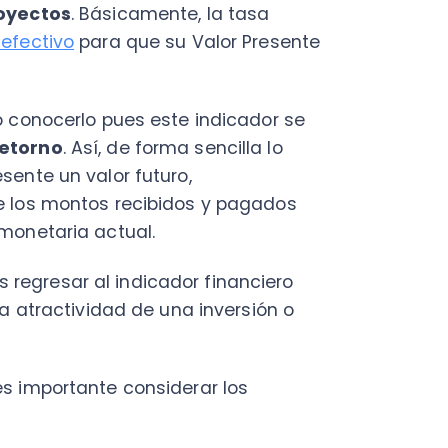
Acc
s montos recibidos y pagados
her
taria actual.
sar al indicador financiero
ractividad de una inversión o
C
portante considerar los
Nu
PY
El proyecto o inversión es
Fac
Con
l proyecto o inversión no debe
Con
Q
ctar recursos en la ejecución
pende de la toma de decisión