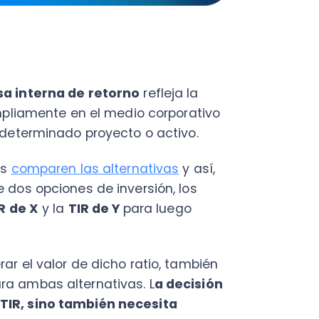
 valor de dicho ratio, también
bas alternativas. L
a decisión
 sino también necesita
 relevantes para esta
de la
rentabilidad
de un activo
ntención de calcular el tiempo
probamos que la TIR tiene una
í pues continuamos hablando de
ajas más notables:
ades de inversión o de un