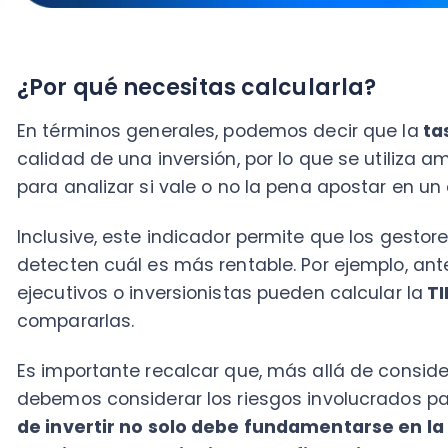
compararlas.
Es importante recalcar que, más allá de considerar el
debemos considerar los riesgos involucrados para am
de invertir no solo debe fundamentarse en la TIR,
considerar otros indicadores financieros que sean
finalidad
.
Además de proporcionar una visión holística acerca 
o proyecto, esta tasa se usa frecuentemente con la i
de devaluación del dinero.
Teniendo en cuenta los puntos señalados supra, com
función vital en la continuidad de las empresas. As
la importancia de la tasa bajo la óptica, de sus vent
Optimizar el uso de recursos financieros
Cuando conocemos la TIR de las diferentes posibilid