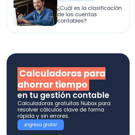
alculadoras para
horrar tiempo
 tu gestión contable
culadoras gratuitas Nubox para
olver cálculos clave de forma
ida y sin errores.
Ingresa gratis!
rende con nuestros
minarios gratuitos