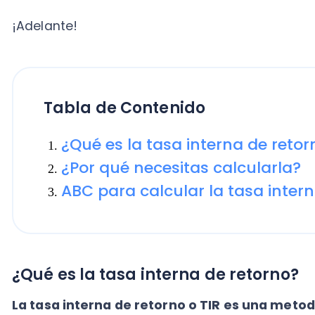
Tabla de Contenido
¿Qué es la tasa interna de retorno?
¿Por qué necesitas calcularla?
ABC para calcular la tasa interna d
¿Qué es la tasa interna de retorno?
La tasa interna de retorno o TIR es una metodolo
para analizar la viabilidad de inversiones y proyec
calcula el descuento que debe tener un
flujo de efec
Líquido (VPL) sea igual a cero.
En lo concerniente al concepto de VPL, es valioso con
vincula estrechamente con la
tasa interna de retor
definimos como un ratio que permite traer al presente