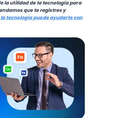
terna de retorno
refleja la
amente en el medio corporativo
erminado proyecto o activo.
paren las alternativas
y así,
opciones de inversión, los
X
y la
TIR de Y
para luego