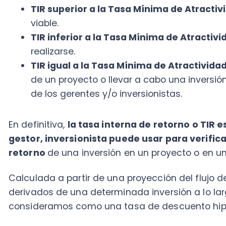
En definitiva,
la tasa interna de retorno o TIR es u
gestor, inversionista puede usar para verificar la v
retorno
de una inversión en un proyecto o en un acti
Calculada a partir de una proyección del flujo de caj
derivados de una determinada inversión a lo largo del
consideramos como una tasa de descuento hipotéti
Si deseas ahondar tus conocimientos acerca de la u
controlar y analizar el flujo de dinero, te recomend
descargues nuestro e-book: “
¡Descubre cómo la te
tu flujo de caja!
”.