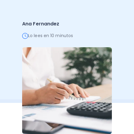
Administración Empresarial
Software Factura y Administración
Kits
Ana Fernandez
Ver todo
Ver Todo
Autores
Lo lees en 10 minutos