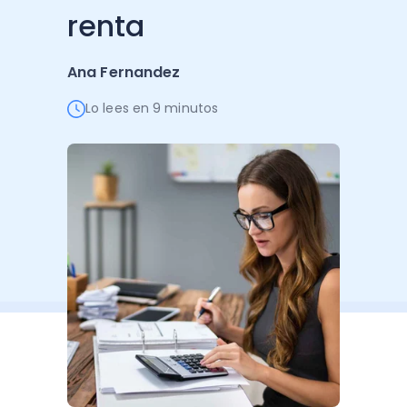
renta
Administración Empresarial
Software Factura y Administración
Kits
Ana Fernandez
Ver todo
Ver Todo
Autores
Lo lees en 9 minutos