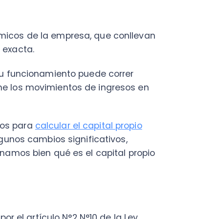
uncionamiento puede correr
s movimientos de ingresos en
C
ara
calcular el capital propio
a
s cambios significativos,
en
s bien qué es el capital propio
Cal
res
ráp
¡
l artículo N°2 N°10 de la Ley
durante el año 2020, esta
el conjunto de bienes,
C
res tributarios de acuerdo a lo
Nu
ión.