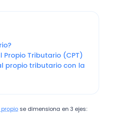
pio Tributario (CPT)
opio tributario con la
io
se dimensiona en 3 ejes:
s de la empresa, que conllevan
ta.