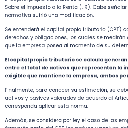
El capital propio tributario se calcula generando u
entre el total de activos que representan la inver
exigible que mantiene la empresa, ambos pensado
Finalmente, para conocer su estimación, se deberán c
activos y pasivos valorados de acuerdo al Artículo 4
corresponda aplicar esta norma.
Además, se considera por ley el caso de las empresa
formarán parte del CPT los activos y pasivos del empr
cuando hayan
estado incorporados al giro de la 
excluir todos aquellos activos y pasivos que no gene
primera categoría
y/o que no correspondan al giro c
empresa.
Finalmente, el CPT se considera como el dinero que se
comercial para mantener y perfeccionar la empresa. 
mantener dentro de ella para reinversión, para su retir