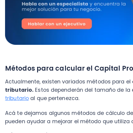
tributario
al que pertenezca.
Acá te dejamos algunos métodos de cálculo de capital
pueden ayudar a mejorar el método que utiliza act
Método del activo
Cuando se habla del método del activo, en su cálculo 
de la empresa, de los cuales se descontarán las de
conocer su valor tributario. Al finalizar la operación,
pasivos valorizados tributariamente.
Método del patrimonio
Al calcular bajo este método, se debe considerar que
patrimonio del contribuyente de acuerdo al
balance 
También se deben contemplar todos los criterios y la
en el Código Tributario.
Método de la comparación