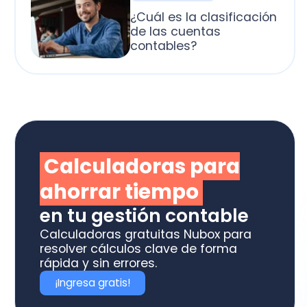
alculadoras para
horrar tiempo
 tu gestión contable
culadoras gratuitas Nubox para
olver cálculos clave de forma
ida y sin errores.
Ingresa gratis!
otiza los software
box ideal para tu