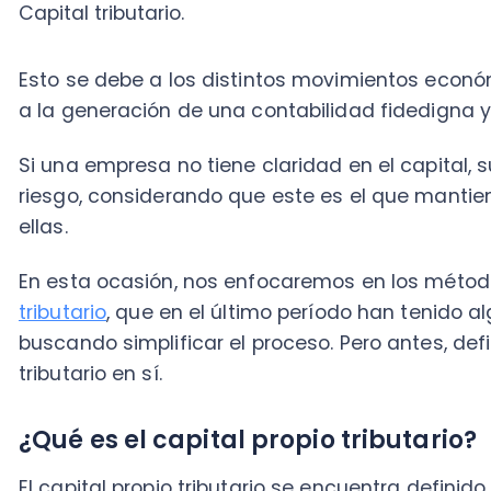
Si una empresa no tiene claridad en el capital, su f
riesgo, considerando que este es el que mantiene lo
ellas.
En esta ocasión, nos enfocaremos en los métodos p
tributario
, que en el último período han tenido alguno
buscando simplificar el proceso. Pero antes, definamo
tributario en sí.
¿Qué es el capital propio tributario?
El capital propio tributario se encuentra definido por e
Sobre el Impuesto a la Renta (LIR). Cabe señalar que 
normativa sufrió una modificación.
Se entenderá el capital propio tributario (CPT) como 
derechos y obligaciones, los cuales se medirán a valo
que la empresa posea al momento de su determinac