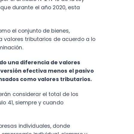
PY
Fac
na diferencia de valores
Con
sión efectiva menos el pasivo
Con
s como valores tributarios.
Q
onsiderar el total de los
1, siempre y cuando
s individuales, donde
esario individual, siempre y
empresa
. En este caso, se deben
ren rentas gravadas en la
omercial del negocio u
 ha invertido en el giro
Este Capital se podrá
o o distribución.