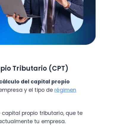
 propio tributario, que te
ualmente tu empresa.
se usa el total de los activos
udas y pérdidas. Así podemos
 se deberán restar también los
 será aplicado sobre el
general
de la empresa.
s valorizaciones estipulados