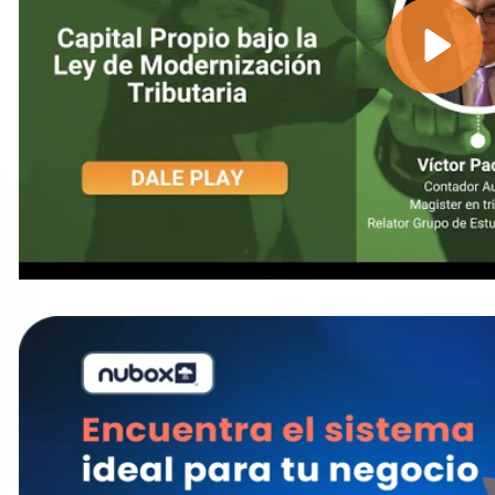
Métodos para calcular el Capital Propio 
Actualmente, existen variados métodos para el
cálcu
tributario.
Estos dependerán del tamaño de la empre