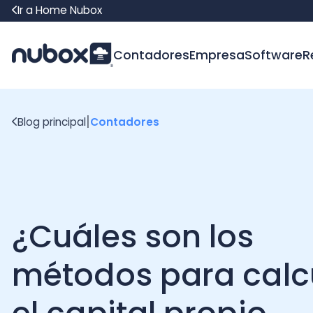
Ir a Home Nubox
Contadores
Empresa
Software
Recur
|
Blog principal
Contadores
¿Cuáles son los
métodos para calcul
el capital propio