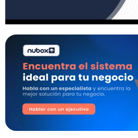
¿Cuáles son los gastos aceptados?
Para aquellas empresas que trabajan bajo la modalid
requisitos que podemos encontrar para que los gas
tributariamente, los menciona el Artículo 31 de la Ley
Deberán considerarse como
gastos pagados o adeu
Estar respaldados, es decir, bien justificados de acu
según corresponda.
Deberán estar dentro del período que se tributará. Por