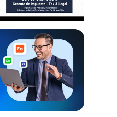
ad de renta efectiva, los
tos sean aceptados
 sobre Impuesto a la Renta:
dados.
erdo a la documentación legal
 ejemplo, si fue en año