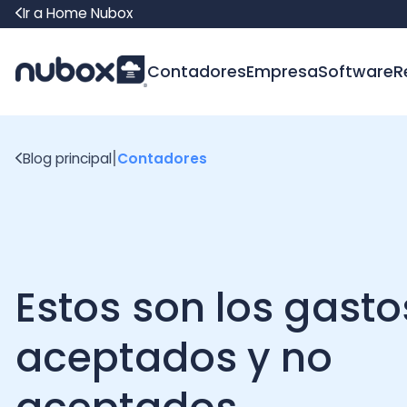
Ir a Home Nubox
Contadores
Empresa
Software
Recur
|
Blog principal
Contadores
Estos son los gastos
aceptados y no
aceptados