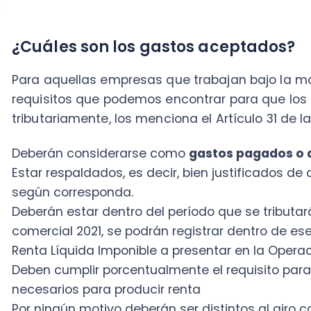
comercial 2021, se podrán registrar dentro de ese perío
Renta Líquida Imponible a presentar en la Operación R
Deben cumplir porcentualmente el requisito para co
necesarios para producir renta
Por ningún motivo deberán ser distintos al giro comerc
Si quieres conocer más de los gastos aceptados, rec
SII N° 53
, del 2020.
¿Cuáles son los gastos rechazados?
Se comprenderán como gastos rechazados tributari
corresponden a gastos que no pueden ser deducidos
utilidad para efectos del pago de los impuestos
. 
rechazados serán parte de las operaciones que no cu
condiciones para ser gastos aceptados.