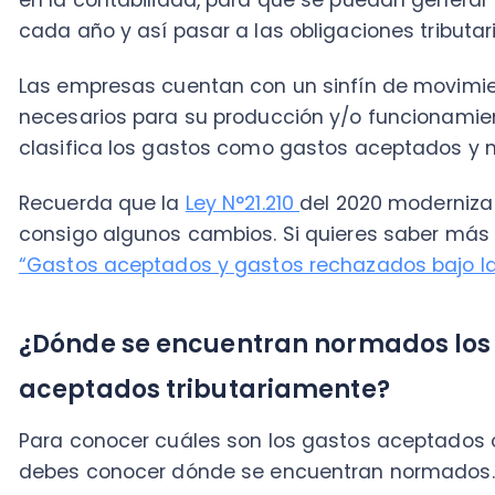
Recuerda que la
Ley N°21.210
del 2020 moderniza la no
consigo algunos cambios. Si quieres saber más de es
“Gastos aceptados y gastos rechazados bajo la Ley 2
¿Dónde se encuentran normados los gas
aceptados tributariamente?
Para conocer cuáles son los gastos aceptados o no 
debes conocer dónde se encuentran normados. Esto co
los movimientos tributarios contables de acuerdo a s
funcionamiento.
La principal función de esta clasificación es para ge
de las empresas, donde se deberá considerar lo que i
de la
Ley de Impuesto a la Renta Decreto Ley N°82
normas que complementen y se relacionen de forma 