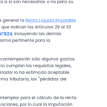
PY
Fac
Con
ntemplarán sólo algunos gastos
Con
plan los requisitos legales,
Q
dor lo ha estimado aceptable
ibutaria, las "pérdidas del
plar para el cálculo de la renta
nes, por lo cual la imputación
 imputar en ejercicio