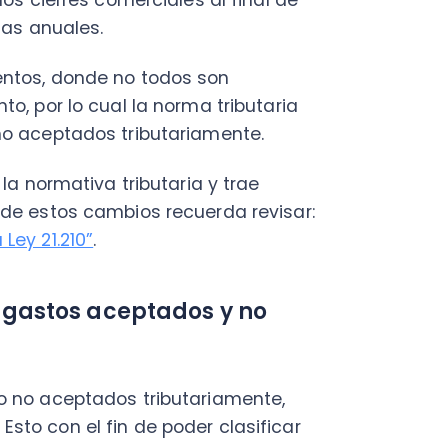
rmativa tributaria y trae
tos cambios recuerda revisar:
C
1.210”
.
a
en
tos aceptados y no
Cal
res
ráp
aceptados tributariamente,
¡
n el fin de poder clasificar
i son necesarios o no para su
nerar la
Renta Líquida Imponible
C
ndican los Artículos 29 al 33
Nu
4
, incluyendo las demás
pertinente para la