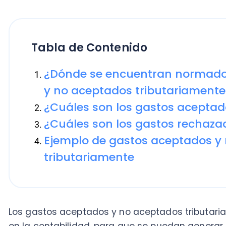
Tabla de Contenido
¿Dónde se encuentran normados lo
y no aceptados tributariamente?
¿Cuáles son los gastos aceptados?
¿Cuáles son los gastos rechazados
Ejemplo de gastos aceptados y no 
tributariamente
Los gastos aceptados y no aceptados tributariament
en la contabilidad, para que se puedan generar los ci
cada año y así pasar a las obligaciones tributarias 
Las empresas cuentan con un sinfín de movimientos
necesarios para su producción y/o funcionamiento, po
clasifica los gastos como gastos aceptados y no ac