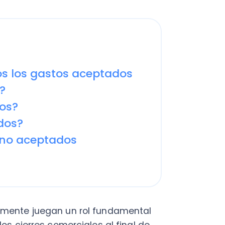
s gastos aceptados
?
aceptados
e juegan un rol fundamental
erres comerciales al final de
anuales.
, donde no todos son
r lo cual la norma tributaria
eptados tributariamente.