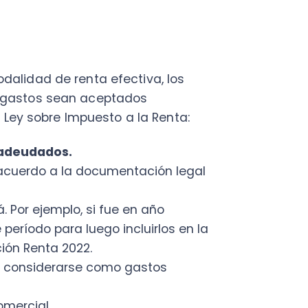
do para luego incluirlos en la
enta 2022.
nsiderarse como gastos
ial.
uerda revisar la
Circular del
amente, aquellos que
 en la determinación de la
Además, estos gastos
mplen con los requisitos o