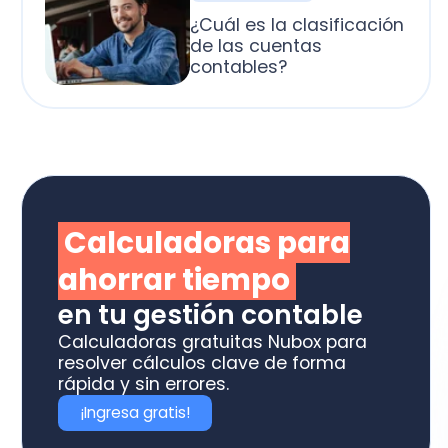
alculadoras para
horrar tiempo
 tu gestión contable
culadoras gratuitas Nubox para
olver cálculos clave de forma
ida y sin errores.
Ingresa gratis!
otiza los software
box ideal para tu