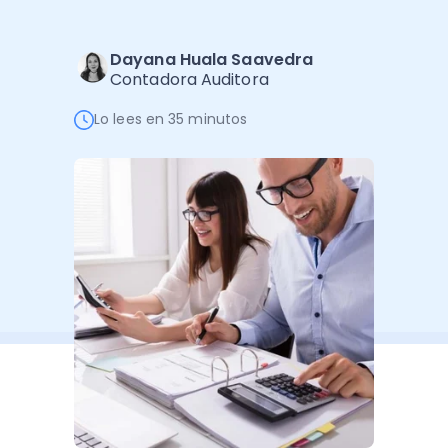
Software de Gestión
Cursos
Administración Empresarial
Software Factura y Administración
Kits
Dayana Huala Saavedra
Contadora Auditora
Ver todo
Ver Todo
Autores
Lo lees en 35 minutos