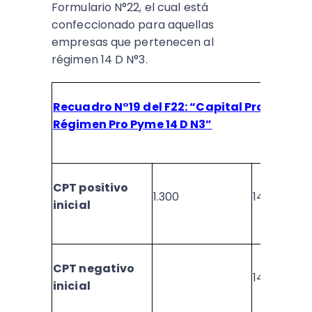
Formulario N°22, el cual está
confeccionado para aquellas
empresas que pertenecen al
régimen 14 D N°3.
Recuadro N°19 del F22: “Capital Propio Trib
Régimen Pro Pyme 14 D N3”
CPT positivo
1.300
1445
inicial
CPT negativo
1446
inicial