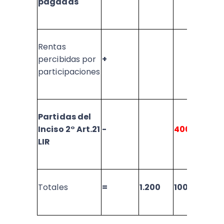
pagadas
Rentas
percibidas por
+
participaciones
Partidas del
Inciso 2° Art.21
-
400
1
LIR
Totales
=
1.200
100
2