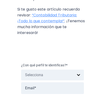
Si te gusto este artículo recuerda
revisar:
“Contabilidad Tributaria:
¡Todo lo que contempla!”
. ¡Tenemos
mucha información que te
interesará!
Suscríbete al blog
¿Con qué perfil te identificas?
*
Nos importa la protección de tus
datos. Lee nuestra Política de