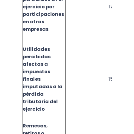
ejercicio por
1726
participaciones
en otras
empresas
Utilidades
percibidas
afectas a
impuestos
finales
1591
imputadas a la
pérdida
tributaria del
ejercicio
Remesas,
retiros o