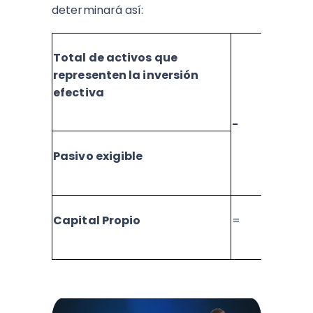
determinará así:
Total de activos que
representen la inversión
efectiva
Se t
-
valo
Pasivo exigible
mov
come
empr
Capital Propio
=