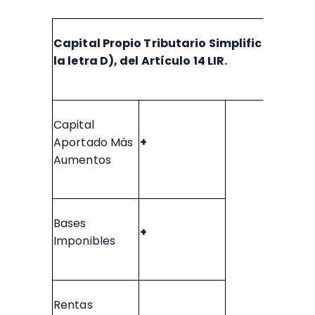
Capital Propio Tributario Simplificado,
reg
la letra D), del Artículo 14 LIR.
Capital
Aportado Más
+
Aumentos
Bases
+
Imponibles
Rentas