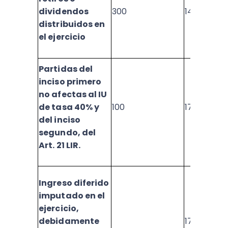
dividendos
300
1479
distribuidos en
el ejercicio
Partidas del
inciso primero
no afectas al IU
de tasa 40% y
100
1708
del inciso
segundo, del
Art. 21 LIR.
Ingreso diferido
imputado en el
ejercicio,
debidamente
1709