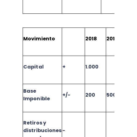
Movimiento
2018
2019
2
Capital
+
1.000
Base
+/-
200
500
6
Imponible
Retiros y
distribuciones
-
3