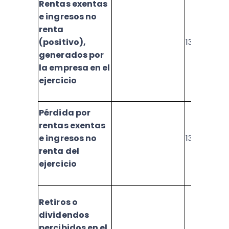
Rentas exentas
e ingresos no
renta
(positivo),
1377
generados por
la empresa en el
ejercicio
Pérdida por
rentas exentas
e ingresos no
1378
renta del
ejercicio
Retiros o
dividendos
percibidos en el