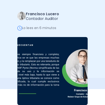
Software de Gestión
Cursos
Administración Empresarial
Software Factura y Administración
Kits
Francisco Lucero
Contador Auditor
Ver todo
Ver Todo
Autores
Lo lees en 6 minutos