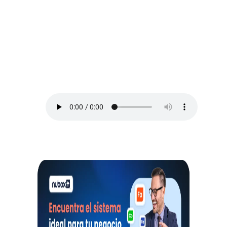
ESCUCHA EL PODCAST:
Arriba Pymes
En este episodio, Blanca Vives nos ofrece
los mejores consejos para administrar un
negocio y no morir en el intento, así que
toma lápiz y papel.