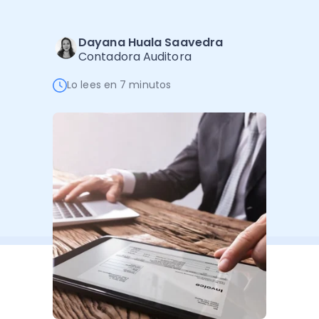
Software de Gestión
Cursos
Administración Empresarial
Software Factura y Administración
Kits
Dayana Huala Saavedra
Contadora Auditora
Ver todo
Ver Todo
Autores
Lo lees en 7 minutos