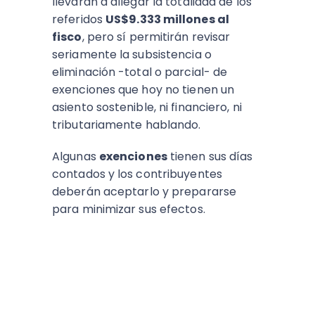
llevarán a allegar la totalidad de los
referidos
US$9.333 millones al
fisco
, pero sí permitirán revisar
seriamente la subsistencia o
eliminación -total o parcial- de
exenciones que hoy no tienen un
asiento sostenible, ni financiero, ni
tributariamente hablando.
Algunas
exenciones
tienen sus días
contados y los contribuyentes
deberán aceptarlo y prepararse
para minimizar sus efectos.
ESCUCHA EL PODCAST:
Arriba Pymes
En este episodio, Blanca Vives nos ofrece