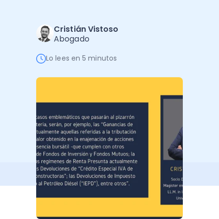
Software de Gestión
Cursos
Administración Empresarial
Software Factura y Administración
Kits
Cristián Vistoso
Abogado
Ver todo
Ver Todo
Autores
Lo lees en 5 minutos