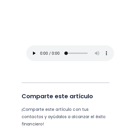
Arriba Pymes
En este episodio, Blanca Vives nos ofrece
los mejores consejos para administrar un
negocio y no morir en el intento, así que
toma lápiz y papel.
Comparte este artículo
¡Comparte este artículo con tus
contactos y
ayúdalos a alcanzar el éxito
financiero!