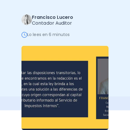
Software de Gestión
Cursos
Administración Empresarial
Software Factura y Administración
Kits
Francisco Lucero
Contador Auditor
Ver todo
Ver Todo
Autores
Lo lees en 6 minutos