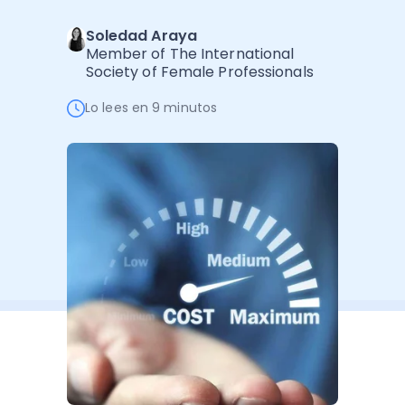
Software de Gestión
Cursos
Soledad Araya
Administración Empresarial
Software Factura y Administración
Kits
Member of The International
Society of Female Professionals
Ver todo
Ver Todo
Autores
Lo lees en 9 minutos