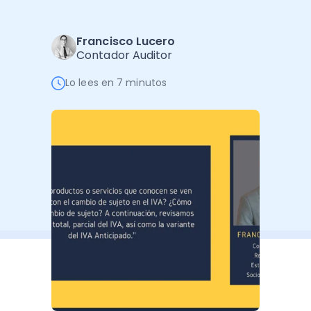
Software de Gestión
Cursos
Administración Empresarial
Software Factura y Administración
Kits
Francisco Lucero
Contador Auditor
Ver todo
Ver Todo
Autores
Lo lees en 7 minutos