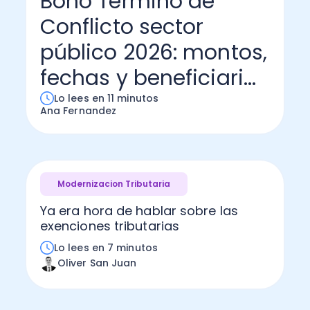
Bono Término de
Conflicto sector
Administración Empresarial
Software Factura y Administración
Kits
público 2026: montos,
Ver todo
Ver Todo
Autores
fechas y beneficiari...
Lo lees en 11 minutos
Ana Fernandez
Modernizacion Tributaria
Ya era hora de hablar sobre las
exenciones tributarias
Lo lees en 7 minutos
Oliver San Juan