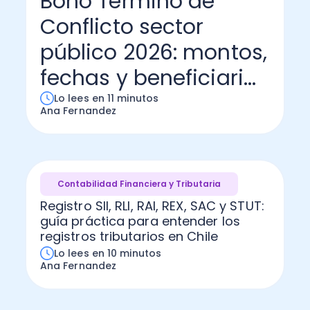
Bono Término de
Conflicto sector
Administración Empresarial
Software Factura y Administración
Kits
público 2026: montos,
Ver todo
Ver Todo
Autores
fechas y beneficiari...
Lo lees en 11 minutos
Ana Fernandez
Contabilidad Financiera y Tributaria
Registro SII, RLI, RAI, REX, SAC y STUT:
guía práctica para entender los
registros tributarios en Chile
Lo lees en 10 minutos
Ana Fernandez