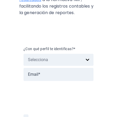
facilitando los registros contables y
la generación de reportes.
Suscríbete al blog
¿Con qué perfil te identificas?
*
Nos importa la protección de tus
datos. Lee nuestra Política de
privacidad.
Acepto recibir información de