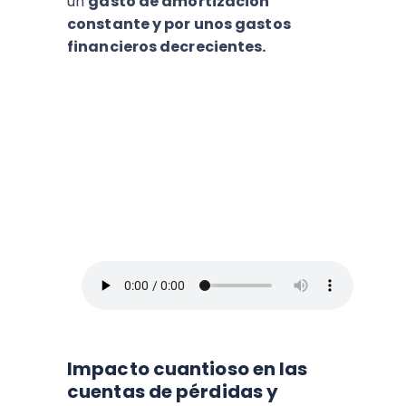
un
gasto de amortización
constante y por unos gastos
financieros decrecientes.
ESCUCHA EL PODCAST:
Arriba Pymes
En este episodio, Blanca Vives nos ofrece
los mejores consejos para administrar un
negocio y no morir en el intento, así que
toma lápiz y papel.
Impacto cuantioso en las
cuentas de pérdidas y