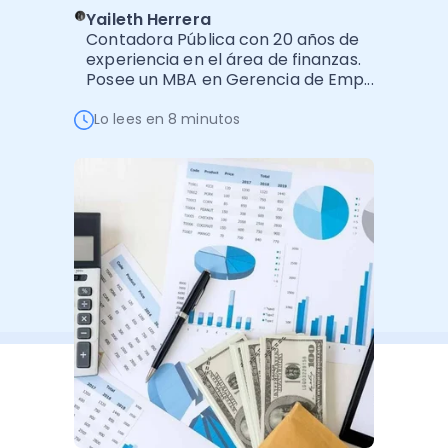
Software de Gestión
Cursos
Yaileth Herrera
Contadora Pública con 20 años de
Administración Empresarial
Software Factura y Administración
Kits
experiencia en el área de finanzas.
Posee un MBA en Gerencia de Emp...
Ver todo
Ver Todo
Autores
Lo lees en 8 minutos