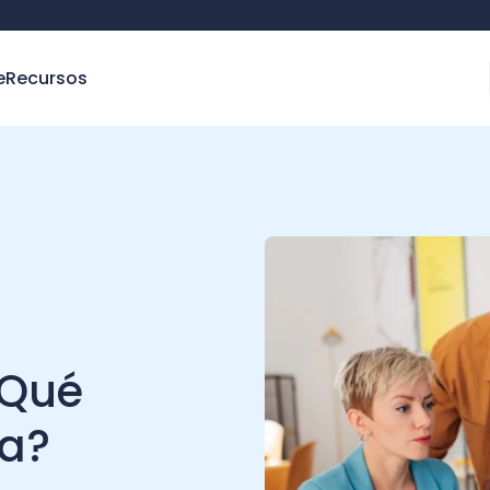
e
Recursos
 ¿Qué
ia?