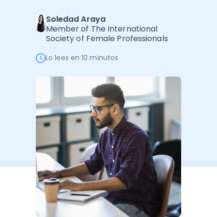
Administración Empresarial
Soledad Araya
Software Factura y Administración
Kits
Member of The International
Society of Female Professionals
Ver todo
Ver Todo
Autores
Lo lees en 10 minutos