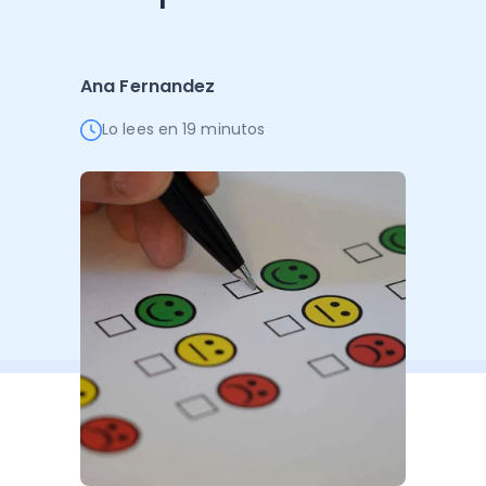
Administración Empresarial
Software Factura y Administración
Kits
Ana Fernandez
Ver todo
Ver Todo
Autores
Lo lees en 19 minutos