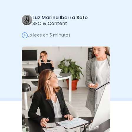
Administración Empresarial
Software Factura y Administración
Kits
Luz Marina Ibarra Soto
SEO & Content
Ver todo
Ver Todo
Autores
Lo lees en 5 minutos