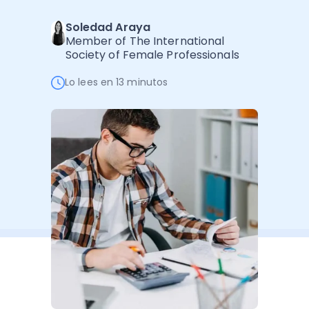
Administración Empresarial
Soledad Araya
Software Factura y Administración
Kits
Member of The International
Society of Female Professionals
Ver todo
Ver Todo
Autores
Lo lees en 13 minutos