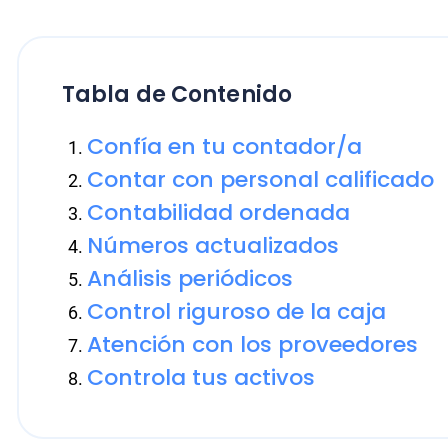
Tabla de Contenido
Confía en tu contador/a
Contar con personal calificado
Contabilidad ordenada
Números actualizados
Análisis periódicos
Control riguroso de la caja
Atención con los proveedores
Controla tus activos
Es habitual que se generen discrepancias entre con
momento de evaluar soluciones o caminos a seguir. E
recopilado las 8 cosas más importantes que los
con
pequeñas y medianas empresas.