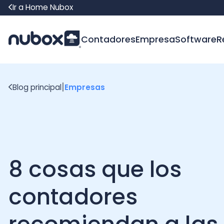
Ir a Home Nubox
Contadores
Empresa
Software
Recur
|
Blog principal
Empresas
8 cosas que los
contadores
recomiendan a las