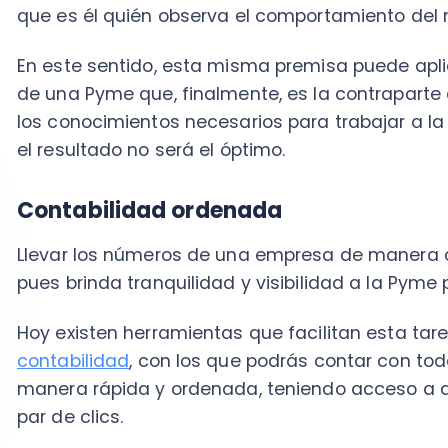
pues brinda tranquilidad y visibilidad a la Pyme para
Hoy existen herramientas que facilitan esta tarea, c
contabilidad
, con los que podrás contar con toda la
manera rápida y ordenada, teniendo acceso a archi
par de clics.
A la hora del pago del IVA o al momento de presentar 
de información podrían no ser culpa de tu contador,
estás
llevando la contabilidad de tu Pyme.
Asesórate 
vean la manera más sencilla y ordenada en la que p
data de la empresa.
ACCEDE A ESTA GUÍA GRA