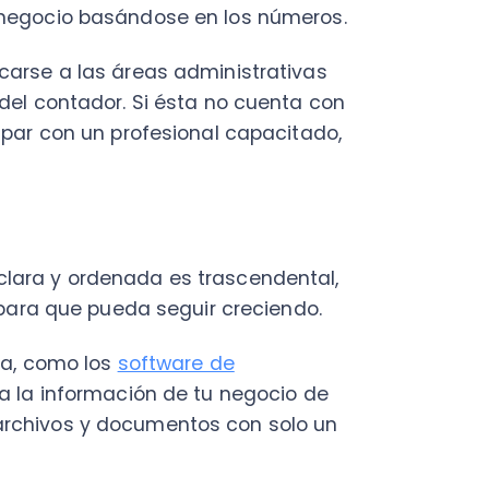
 que pueda seguir creciendo.
omo los
software de
 información de tu negocio de
vos y documentos con solo un
balances, los retrasos o falta
 sino de la manera en que
con tu contador/a y, juntos,
uedan llevar los documentos y
TUITA