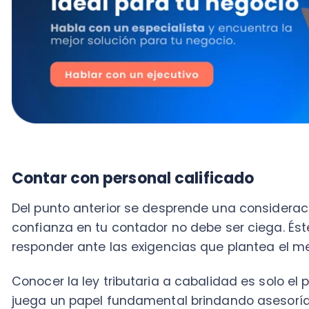
Contar con personal calificado
Del punto anterior se desprende una consideración de
confianza en tu contador no debe ser ciega. Éste de
responder ante las exigencias que plantea el mercad
Conocer la ley tributaria a cabalidad es solo el princi
juega un papel fundamental brindando asesoría al a
que es él quién observa el comportamiento del nego
En este sentido, esta misma premisa puede aplicarse
de una Pyme que, finalmente, es la contraparte del c
los conocimientos necesarios para trabajar a la par 
el resultado no será el óptimo.
Contabilidad ordenada
Llevar los números de una empresa de manera clara 