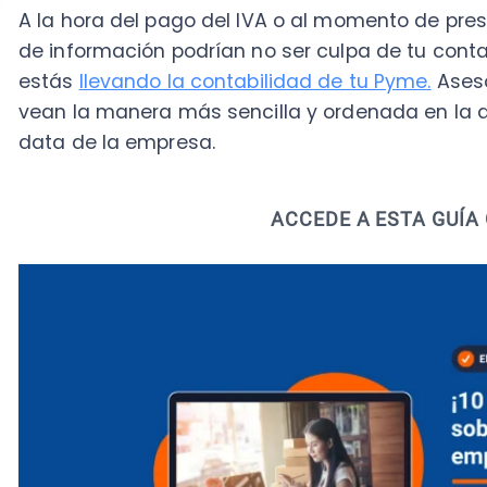
Números actualizados
Por cada factura emitida, por cada gasto realizado 
necesario actualizar los libros y archivos de la empres
generación de los balances e informes, en donde su
inconvenientes -precisamente- porque algo no cuad