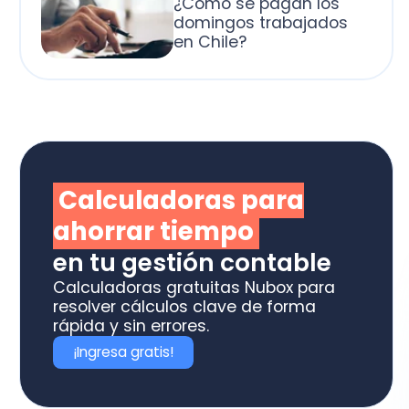
alculadoras para
horrar tiempo
 tu gestión contable
culadoras gratuitas Nubox para
olver cálculos clave de forma
ida y sin errores.
Ingresa gratis!
otiza los software
box ideal para tu
ME o estudio contable