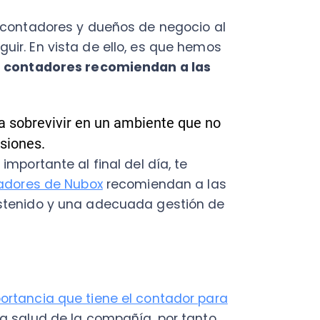
revivir en un ambiente que no
es.
C
ante al final del día, te
a
es de Nubox
recomiendan a las
en
ido y una adecuada gestión de
Cal
res
ráp
¡
ncia que tiene el contador para
ud de la compañía, por tanto,
ectos sobre el negocio que
as.
C
io y contador, pues solo así
Nu
ra
evaluar los distintos
PY
nistrador de la empresa.