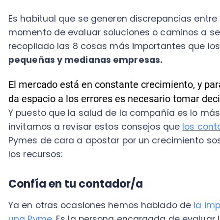
El mercado está en constante crecimiento, y para sob
da espacio a los errores es necesario tomar decision
Y puesto que la salud de la compañía es lo más import
invitamos a revisar estos consejos que
los contador
Pymes de cara a apostar por un crecimiento sosten
los recursos:
Confía en tu contador/a
Ya en otras ocasiones hemos hablado de
la importa
una Pyme
. Es la persona encargada de evaluar la sal
la palabra del profesional es la que determina los ef
están teniendo muchas de las decisiones estratégic
La transparencia debe ser total entre dueño de negoc
este último tendrá toda la información necesaria pa
escenarios y asesorar de la mejor manera al admi