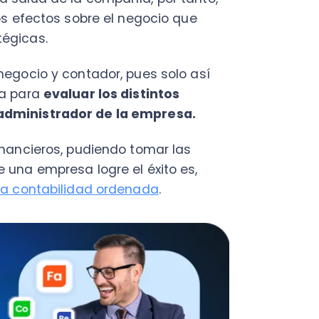
Fac
Con
ieros, pudiendo tomar las
Con
empresa logre el éxito es,
Q
ontabilidad ordenada
.