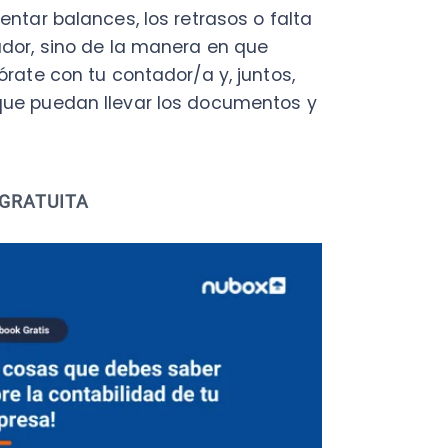
o cobro que se haya hecho, es
a. Esto facilitará la
elen presentarse
ra. ¿Qué hacer en ese