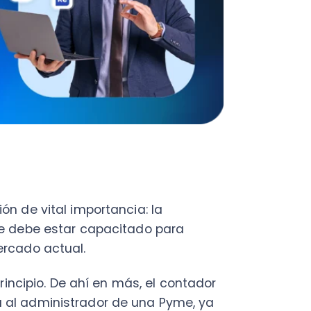
 vital importancia: la
be estar capacitado para
o actual.
pio. De ahí en más, el contador
dministrador de una Pyme, ya
cio basándose en los números.
 a las áreas administrativas
ontador. Si ésta no cuenta con
con un profesional capacitado,
y ordenada es trascendental,