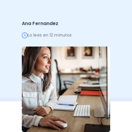
Administración Empresarial
Software Factura y Administración
Kits
Ana Fernandez
Ver todo
Ver Todo
Autores
Lo lees en 12 minutos