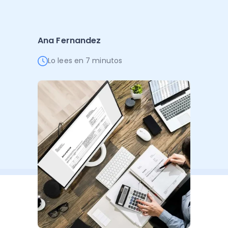
Administración Empresarial
Software Factura y Administración
Kits
Ana Fernandez
Ver todo
Ver Todo
Autores
Lo lees en 7 minutos