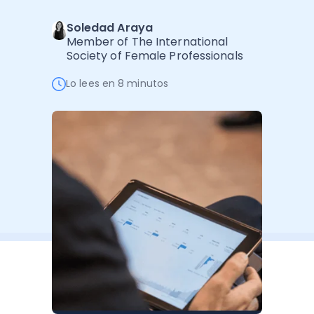
Software de Gestión
Cursos
Soledad Araya
Administración Empresarial
Software Factura y Administración
Kits
Member of The International
Society of Female Professionals
Ver todo
Ver Todo
Autores
Lo lees en 8 minutos