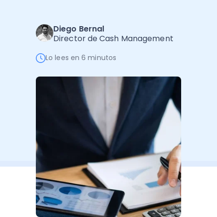
Software de Gestión
Cursos
Administración Empresarial
Software Factura y Administración
Kits
Diego Bernal
Director de Cash Management
Ver todo
Ver Todo
Autores
Lo lees en 6 minutos