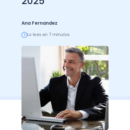
2025
Administración Empresarial
Software Factura y Administración
Kits
Ana Fernandez
Ver todo
Ver Todo
Autores
Lo lees en 7 minutos