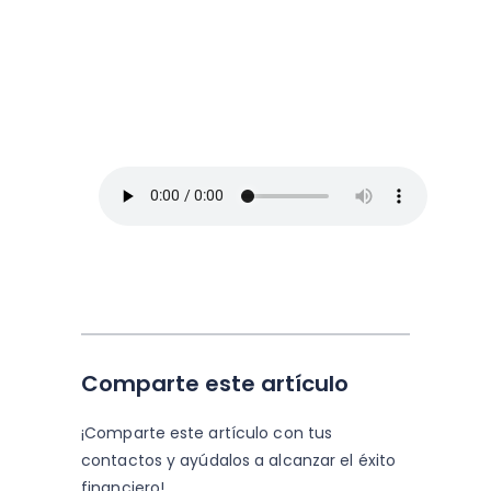
Arriba Pymes
En este episodio, Blanca Vives nos ofrece
los mejores consejos para administrar un
negocio y no morir en el intento, así que
toma lápiz y papel.
Comparte este artículo
¡Comparte este artículo con tus
contactos y
ayúdalos a alcanzar el éxito
financiero!