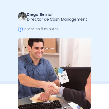
Software de Gestión
Cursos
Administración Empresarial
Software Factura y Administración
Kits
Diego Bernal
Director de Cash Management
Ver todo
Ver Todo
Autores
Lo lees en 8 minutos