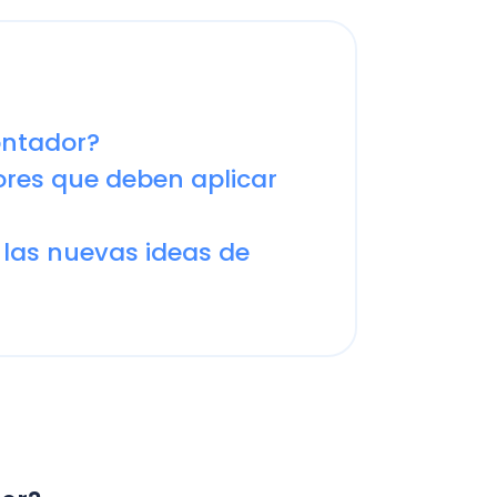
 que deben aplicar
nuevas ideas de
C
a
en
Cal
res
ráp
¡
s, frente a las nuevas
en incluir:
C
ntos para el cálculo de leyes
Nu
PY