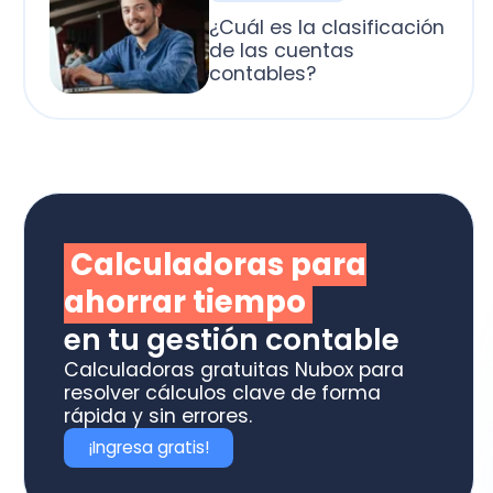
alculadoras para
horrar tiempo
 tu gestión contable
culadoras gratuitas Nubox para
olver cálculos clave de forma
ida y sin errores.
Ingresa gratis!
otiza los software
box ideal para tu
ME o estudio contable