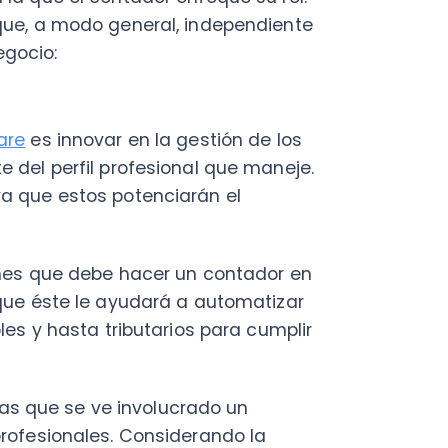
que debe hacer un contador en
éste le ayudará a automatizar
 hasta tributarios para cumplir
que se ve involucrado un
sionales. Considerando la
or, la implementación de un
 tiempo real.
 que las empresas de software
uridad al trabajo de sus
ersalidad de los flujos de
según sea el tamaño de la
o desde cualquier lugar. Sólo