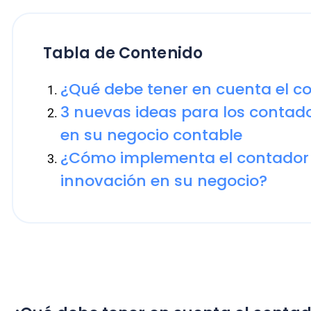
3 nuevas ideas para los contadores
en su negocio contable
¿Cómo implementa el contador las 
innovación en su negocio?
¿Qué debe tener en cuenta el contador?
Como el
rol del contador
se ha adaptado a los cambio
tecnologías, las nuevas ideas para los contadores deb
Herramientas de autogestión que incluyan procedimie
sociales y tributos.