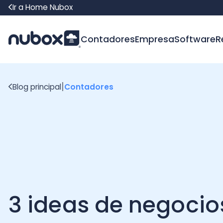
Ir a Home Nubox
Contadores
Empresa
Software
Recur
|
Blog principal
Contadores
3 ideas de negocios
para los contadores