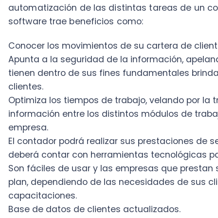
deberá contar con herramientas tecnológicas para el 
Son fáciles de usar y las empresas que prestan servi
plan, dependiendo de las necesidades de sus cliente
capacitaciones.
Base de datos de clientes actualizados.
2. Optimización del sitio web
Una empresa de asesorías contables debe contar con
público su experiencia y trayectoria profesional. En es
todos y cada uno de los servicios que presta.
Dichos servicios deben ser ofrecidos por medio del s
resuelva los problemas y necesidades de un futuro y 
manera, se promociona un servicio en el que se demu
como su asesor contable.
La página web debe ser constantemente actualizada,
fácil de identificar, así como también fácil de entend