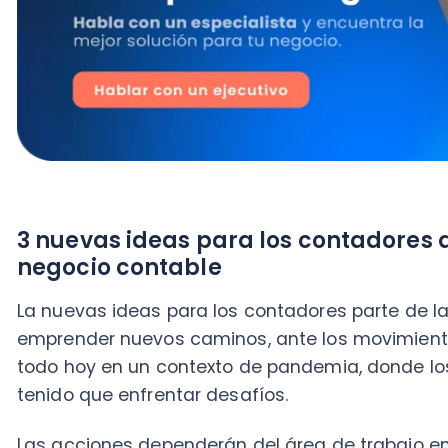
3 nuevas ideas para los contadores que 
negocio contable
La nuevas ideas para los contadores parte de la bas
emprender nuevos caminos, ante los movimientos br
todo hoy en un contexto de pandemia, donde los dist
tenido que enfrentar desafíos.
Las acciones dependerán del área de trabajo en la qu
Sin embargo, acá te mostraremos 3 iniciativas que, 
del perfil, le permitirán darle un impulso real al negoci
1. Invertir en el uso de software
Invertir en una
nueva tecnología como un software
es
distintos procesos como contador, independiente del 
No se puede evitar los cambios de paradigma, ya qu
conocimiento y las capacidades del contador.