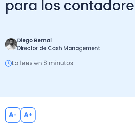
Diego Bernal
Director de Cash Management
Lo lees en 8 minutos
A
A
-
+
Se han generado grandes oportunidades para el merc
los dueños de negocio necesitan contar con un aseso
tributario que los ayude a tomar mejores decisiones 