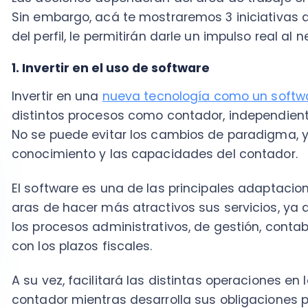
El software es una de las principales adaptaciones 
aras de hacer más atractivos sus servicios, ya que 
los procesos administrativos, de gestión, contables y
con los plazos fiscales.
A su vez, facilitará las distintas operaciones en las 
contador mientras desarrolla sus obligaciones profe
automatización de las distintas tareas de un contad
software trae beneficios como:
Conocer los movimientos de su cartera de clientes en
Apunta a la seguridad de la información, apelando a
tienen dentro de sus fines fundamentales brindar seg
clientes.
Optimiza los tiempos de trabajo, velando por la transv
información entre los distintos módulos de trabajo, 
empresa.
El contador podrá realizar sus prestaciones de servici