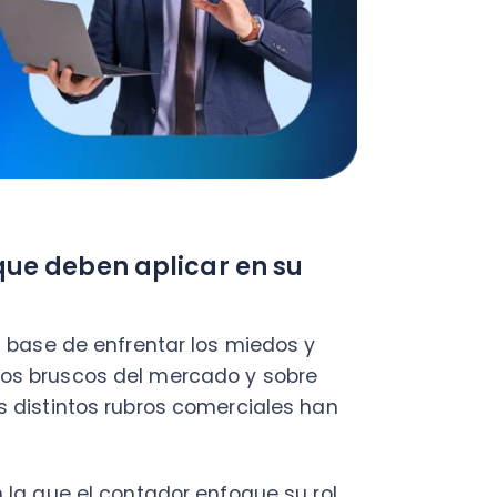
deben aplicar en su
e de enfrentar los miedos y
uscos del mercado y sobre
intos rubros comerciales han
e el contador enfoque su rol.
a modo general, independiente
o:
 innovar en la gestión de los
perfil profesional que maneje.
e estos potenciarán el