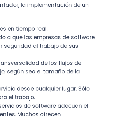
trabajo.
cios de software adecuan el
s. Muchos ofrecen
 un sitio web para mostrar al
ta página, se deben incluir
itio con una mirada que
potencial cliente. De esta
estra por qué deben elegirte
 tener un diseño y contenido
er.