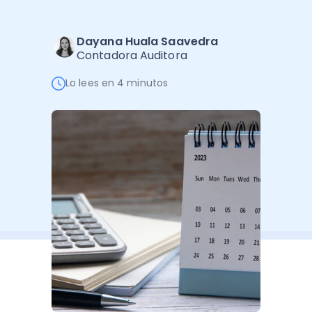
Software de Gestión
Cursos
Administración Empresarial
Software Factura y Administración
Kits
Dayana Huala Saavedra
Contadora Auditora
Ver todo
Ver Todo
Autores
Lo lees en 4 minutos