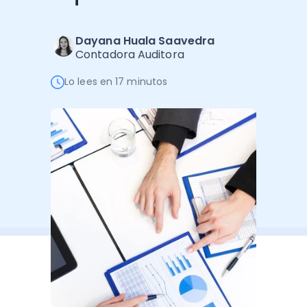
Software de Gestión
Cursos
Administración Empresarial
Software Factura y Administración
Kits
Dayana Huala Saavedra
Contadora Auditora
Ver todo
Ver Todo
Autores
Lo lees en 17 minutos