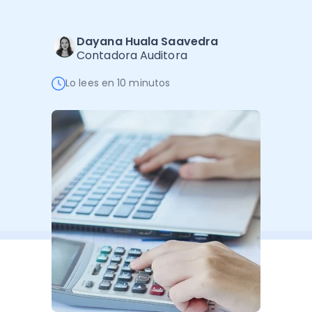
Software de Gestión
Cursos
Administración Empresarial
Software Factura y Administración
Kits
Dayana Huala Saavedra
Contadora Auditora
Ver todo
Ver Todo
Autores
Lo lees en 10 minutos