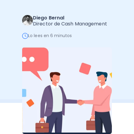
Software de Gestión
Cursos
Administración Empresarial
Software Factura y Administración
Kits
Diego Bernal
Director de Cash Management
Ver todo
Ver Todo
Autores
Lo lees en 6 minutos