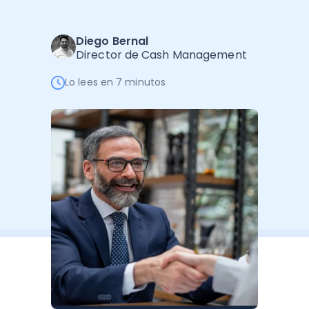
Administración Empresarial
Software Factura y Administración
Kits
Diego Bernal
Director de Cash Management
Ver todo
Ver Todo
Autores
Lo lees en 7 minutos