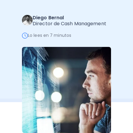
Software de Gestión
Cursos
Administración Empresarial
Software Factura y Administración
Kits
Diego Bernal
Director de Cash Management
Ver todo
Ver Todo
Autores
Lo lees en 7 minutos