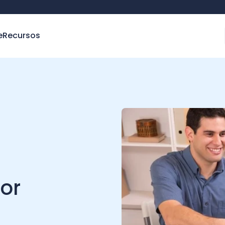
e
Recursos
or