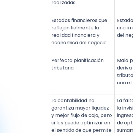
realizadas.
Estados financieros que
Estado
reflejan fielmente la
una im
realidad financiera y
del ne
económica del negocio.
Perfecta planificación
Mala pl
tributaria.
deriva
tributa
con el 
La contabilidad no
La falt
garantiza mayor liquidez
la invi
y mejor flujo de caja, pero
ingreso
sí los puede optimizar en
de opti
el sentido de que permite
sumame