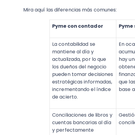
Mira aquí las diferencias más comunes:
Pyme con contador
Pyme 
La contabilidad se
En oca
mantiene al día y
acumul
actualizada, por lo que
hay un
los dueños del negocio
obtene
pueden tomar decisiones
finanza
estratégicas informadas,
que la
incrementando el índice
base a
de acierto.
Conciliaciones de libros y
Gestió
cuentas bancarias al día
concil
y perfectamente