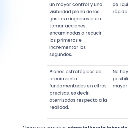
un mayor control y una
de liq
visibilidad plena de los
rápida
gastos e ingresos para
tomar acciones
encaminadas a reducir
los primeros e
incrementar los
segundos.
Planes estratégicos de
No hay
crecimiento
posibi
fundamentados en cifras
mayor
precisas, es decir,
aterrizados respecto a la
realidad.
Ahora que ya sabes
cómo influye la labor d