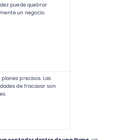
uidez puede quebrar
mente un negocio.
 planes precisos. Las
lidades de fracasar son
es.
e un contador dentro de una Pyme,
ya