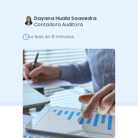
Administración Empresarial
Software Factura y Administración
Kits
Dayana Huala Saavedra
Contadora Auditora
Ver todo
Ver Todo
Autores
Lo lees en 8 minutos