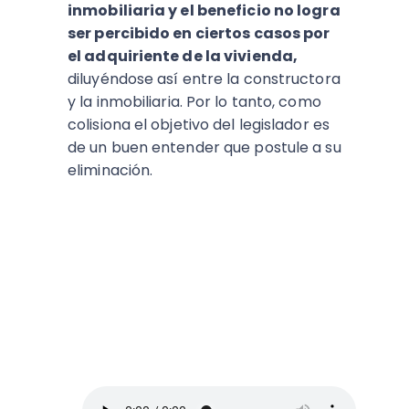
inmobiliaria y el beneficio no logra
ser percibido en ciertos casos por
el adquiriente de la vivienda,
diluyéndose así entre la constructora
y la inmobiliaria. Por lo tanto, como
colisiona el objetivo del legislador es
de un buen entender que postule a su
eliminación.
ESCUCHA EL PODCAST:
Arriba Pymes
En este episodio, Blanca Vives nos ofrece
los mejores consejos para administrar un
negocio y no morir en el intento, así que
toma lápiz y papel.