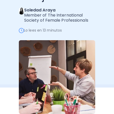
Software de Gestión
Cursos
Soledad Araya
Administración Empresarial
Software Factura y Administración
Kits
Member of The International
Society of Female Professionals
Ver todo
Ver Todo
Autores
Lo lees en 13 minutos