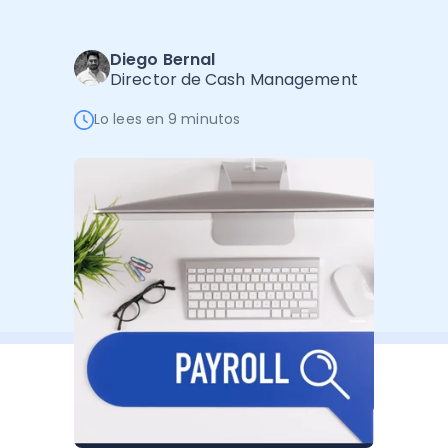
Software de Gestión
Cursos
Administración Empresarial
Software Factura y Administración
Kits
Diego Bernal
Director de Cash Management
Ver todo
Ver Todo
Autores
Lo lees en 9 minutos