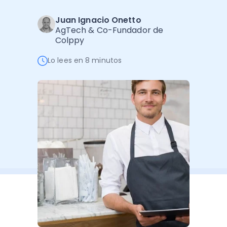
Software de Gestión
Cursos
Juan Ignacio Onetto
Administración Empresarial
Software Factura y Administración
Kits
AgTech & Co-Fundador de
Colppy
Ver todo
Ver Todo
Autores
Lo lees en 8 minutos