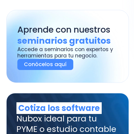
ramientas para tu negocio.
Conócelos aquí
otiza los software
box ideal para tu
ME o estudio contable
tura y Admnistración,
tabilidad, Remuneraciones y
trol de Asistencia.
uiero Cotizar