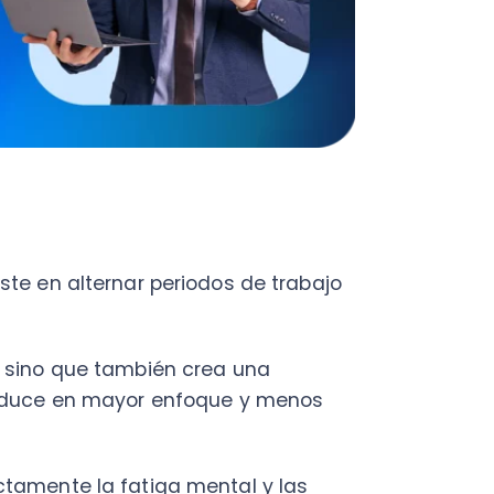
o que también crea una
ce en mayor enfoque y menos
nte la fatiga mental y las
oductividad.
 capacidad de concentración en
y evitando el agotamiento.
nalizar según tus
tencia
y ajustas tus
os.
o necesitas seguir unos pasos: