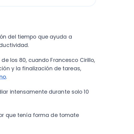
her
os 80, cuando Francesco Cirillo,
 la finalización de tareas,
intensamente durante solo 10
C
que tenía forma de tomate
Nu
PY
Fac
la necesidad de su creador de
Con
tinación.
Con
Q
 el método, su verdadera
amentales para llevarlo a cabo: