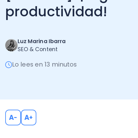
Luz Marina Ibarra
SEO & Content
Lo lees en 13 minutos
A
A
-
+
¿Alguna vez te has sentido abrumado por una larga l
has sentido incapaz de mantener la concentración 
unos minutos?