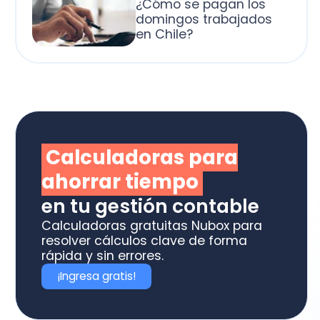
alculadoras para
horrar tiempo
 tu gestión contable
culadoras gratuitas Nubox para
olver cálculos clave de forma
ida y sin errores.
Ingresa gratis!
rende con nuestros
minarios gratuitos
ede a seminarios con expertos y