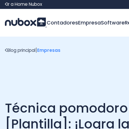
Ir a Home Nubox
Contadores
Empresa
Software
Recur
|
Blog principal
Empresas
Técnica pomodoro
[Plantilla]: ¡Logra la
productividad!