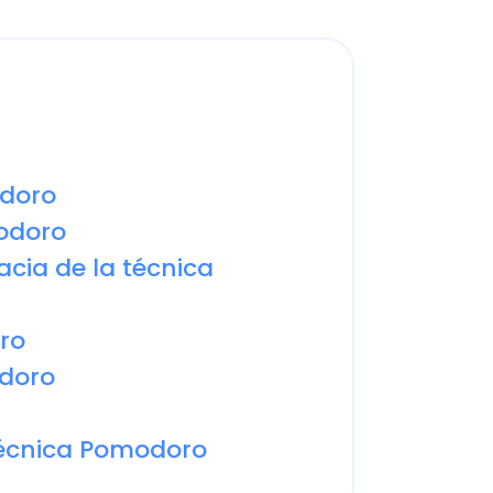
o
ro
C
 de la técnica
a
en
Cal
res
o
ráp
¡
nica Pomodoro
Ap
el tiempo que ayuda a
se
vidad.
Acc