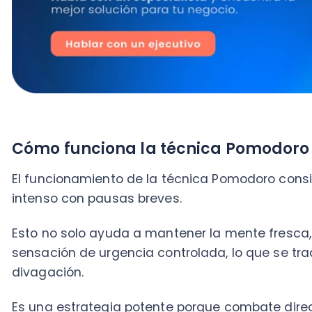
Esto no solo ayuda a mantener la mente fresca, sin
sensación de urgencia controlada, lo que se tradu
divagación.
Es una estrategia potente porque combate directame
distracciones, dos de los mayores enemigos de la pr
¿Por qué es tan efectiva? Porque capitaliza nuestra
ráfagas cortas, optimizando el rendimiento cerebral 
Pasos para usar la técnica Pomodoro
La técnica Pomodoro es fácil de implementar y perso
necesidades, al igual que cuando
analizas la compe
estrategias empresariales en función de los resultad
Para entender cómo aplicar la técnica Pomodoro, sol
1. Haz una lista de tareas