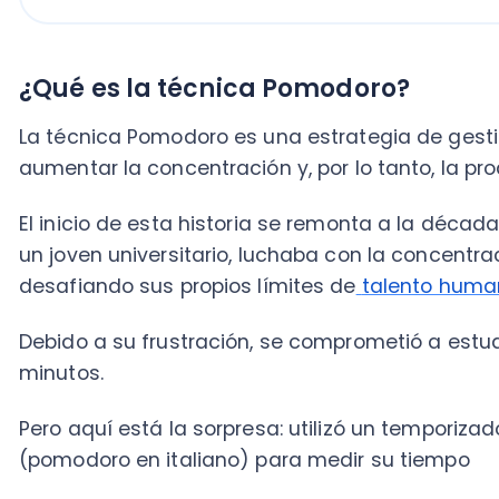
El inicio de esta historia se remonta a la década de l
un joven universitario, luchaba con la concentración y
desafiando sus propios límites de
talento humano
.
Debido a su frustración, se comprometió a estudiar 
minutos.
Pero aquí está la sorpresa: utilizó un temporizador 
(pomodoro en italiano) para medir su tiempo
Así, que el origen de la técnica Pomodoro reside en 
mejorar su propia concentración y superar la procras
Aunque Cirillo escribió un libro de 130 páginas sobre
fortaleza radica en la simplicidad de los pasos fund
Hacer una lista de las tareas a realizar.
Configuración del temporizador.