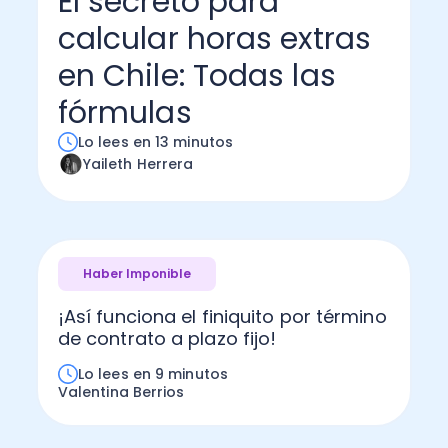
El secreto para
calcular horas extras
Administración Empresarial
Software Factura y Administración
Kits
en Chile: Todas las
Ver todo
Ver Todo
Autores
fórmulas
Lo lees en 13 minutos
Yaileth Herrera
Haber Imponible
¡Así funciona el finiquito por término
de contrato a plazo fijo!
Lo lees en 9 minutos
Valentina Berrios