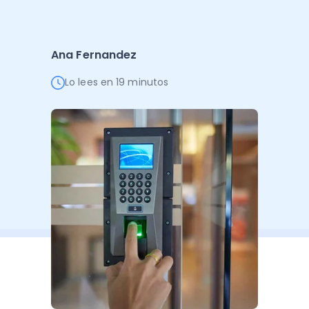
Administración Empresarial
Software Factura y Administración
Kits
Ana Fernandez
Ver todo
Ver Todo
Autores
Lo lees en 19 minutos