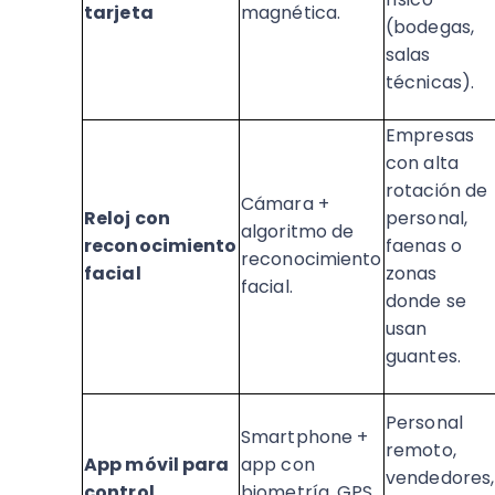
tarjeta
magnética.
(bodegas,
salas
técnicas).
Empresas
con alta
rotación de
Cámara +
Reloj con
personal,
algoritmo de
reconocimiento
faenas o
reconocimiento
facial
zonas
facial.
donde se
usan
guantes.
Personal
Smartphone +
remoto,
App móvil para
app con
vendedores,
control
biometría, GPS