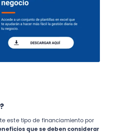
e tipo de financiamiento por
icios que se deben considerar
os por campaña de
un sistema que cobre un fee
le la meta) y una comisión
intos sitios que ofrecen este
o conveniente para nuestro
be dedicar a los trámites para
ivel de costos el
 el tiempo es un recurso