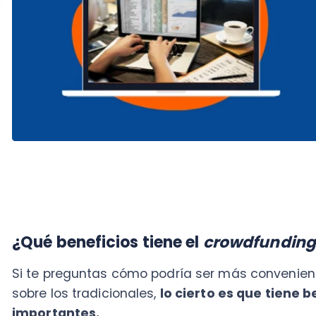
¿Qué beneficios tiene el
crowdfunding
?
Si te preguntas cómo podría ser más conveniente est
sobre los tradicionales,
lo cierto es que tiene benef
importantes.
Dependiendo de la plataforma que se use, los cost
crowdfunding pueden variar.
Lo normal es que sea 
del 5% u 8% sobre el monto recaudado (si se cump
por operación realizada.
Es cosa de revisar los dist
servicio y elegir el que tenga una estructura de pag
caso.
Si se toma en cuenta el tiempo y esfuerzo que se de
obtener financiamiento por las vías tradicionales,
a n
crowdfunding es una alternativa ventajosa, ya que
particularmente valioso para los emprendedores.