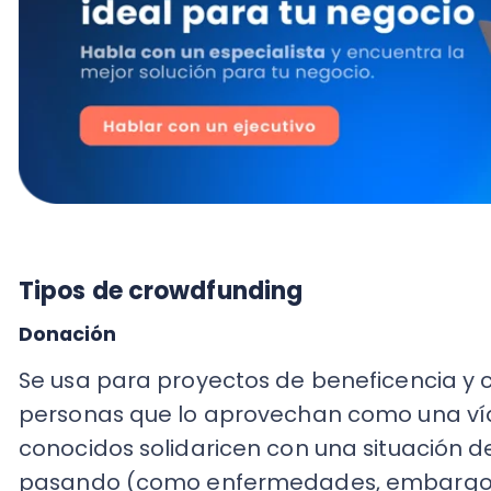
Tipos de crowdfunding
Donación
Se usa para proyectos de beneficencia y caráct
personas que lo aprovechan como una vía par
conocidos solidaricen con una situación de ur
pasando (como enfermedades, embargos, etc
financiamiento, la recompensa es la satisfac
buena causa, más que un retorno de inversión
Préstamo e inversión
Se
basa en el aporte que espera recibir de los 
negocio comience a ser rentable, aunque tam
acciones de la nueva empresa.
Su característi