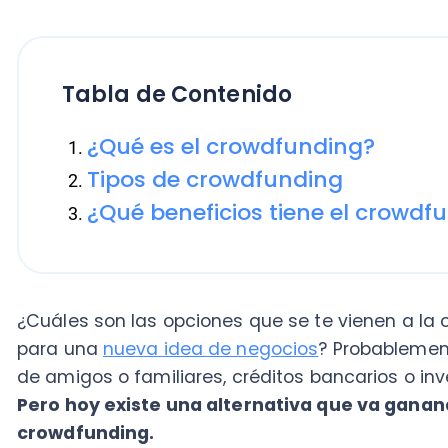
Tabla de Contenido
¿Qué es el crowdfunding?
Tipos de crowdfunding
¿Qué beneficios tiene el crowdfundi
¿Cuáles son las opciones que se te vienen a la cabe
para una
nueva idea de negocios
? Probablemente pi
de amigos o familiares, créditos bancarios o inversi
Pero hoy existe una alternativa que va ganando c
crowdfunding.
¿Qué es el crowdfunding?
Es un tipo de financiamiento colaborativo, en el que
opción de aportar dinero a un proyecto o causa.