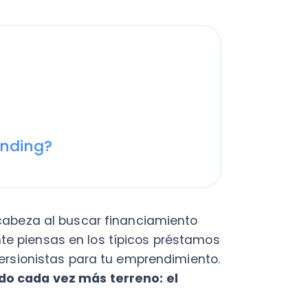
ng?
za al buscar financiamiento
ensas en los típicos préstamos
onistas para tu emprendimiento.
ada vez más terreno: el
 muchas personas tienen la