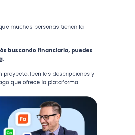
scando financiarla, puedes
C
oyecto, leen las descripciones y
a
ue ofrece la plataforma.
en
Cal
res
ráp
¡
C
Nu
PY