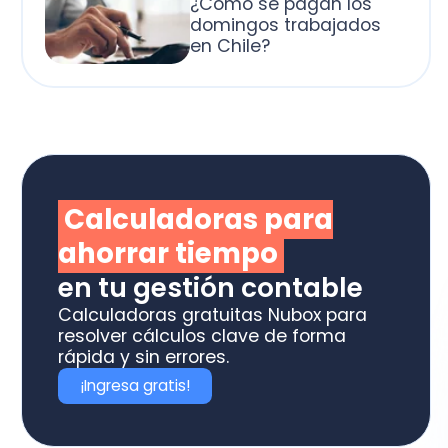
alculadoras para
horrar tiempo
 tu gestión contable
culadoras gratuitas Nubox para
olver cálculos clave de forma
ida y sin errores.
Ingresa gratis!
otiza los software
box ideal para tu
ME o estudio contable