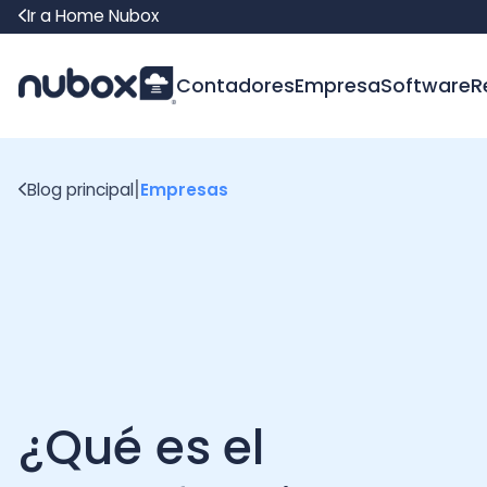
Ir a Home Nubox
Contadores
Empresa
Software
Recur
|
Blog principal
Empresas
¿Qué es el
crowdfunding?