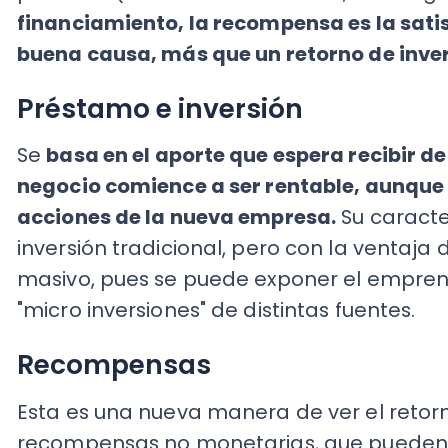
inversión tradicional, pero con la ventaja de
masivo, pues se puede exponer el emprendimi
"micro inversiones" de distintas fuentes.
Recompensas
Esta es una nueva manera de ver el retorno de
recompensas no monetarias, que pueden ir de
primeros modelos del producto que se va a cr
diseño exclusivo o edición especial para quien
proyecto.
Si es un servicio, también se le pued
tratamiento especial o VIP, una vez que empie
ACCEDE GRATIS A ESTE KIT PARA 