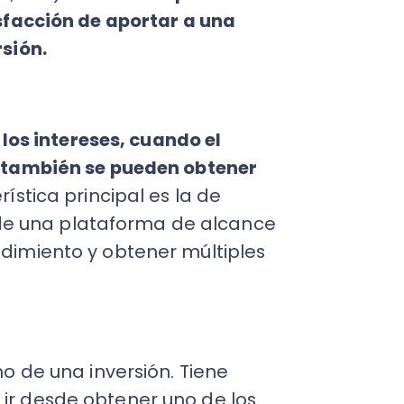
 una plataforma de alcance
ento y obtener múltiples
 una inversión. Tiene
sde obtener uno de los
ear, hasta ganar algún
es colaboren con el
e dar al
inversionista un
ce a funcionar.
EMPRENDEDORES