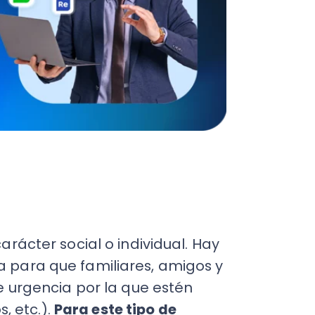
Fac
Con
Con
Q
er social o individual. Hay
a que familiares, amigos y
gencia por la que estén
.).
Para este tipo de
ción de aportar a una
.
intereses, cuando el
bién se pueden obtener
ca principal es la de