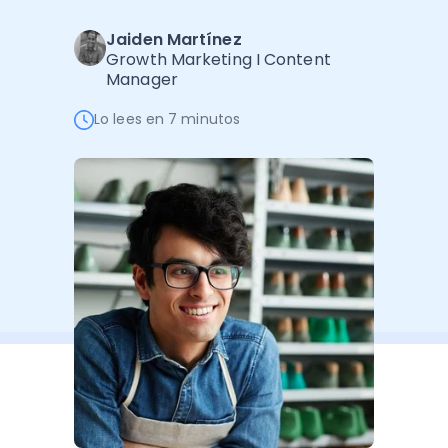
Administración Empresarial
Jaiden Martínez
Software Factura y Administración
Kits
Growth Marketing I Content
Manager
Ver todo
Ver Todo
Autores
Lo lees en 7 minutos